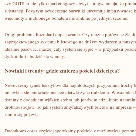
czy GOTS to nie tylko marketingowy chwyt – to gwarancja, że produ
substancji. Poza tym nowoczesne barwniki utrzymują intensywność k
więc motyw ulubionego bohatera nie zniknie po jednym sezonie.
Drugi problem? Rozmiar i dopasowanie. Czy można porównać źle do
zaprojektowanego systemu biletowego na dużym wydarzeniu muzyc
idealnie pasować, inaczej cały system się sypie – w przypadku pości
dyskomfort i budzić się w nocy.
Nowinki i trendy: gdzie zmierza pościel dziecięca?
Nowoczesny rynek tekstyliów dla najmłodszych przypomina trochę b
pojawiają się innowacje mające ułatwić życie rodzicom. W ostatnich
tkaniny z dodatkiem włókien srebra lub jonów miedzi, które naturalni
drobnoustrojów. To jak system antyfałszywych biletów na imprezie 
zanim się pojawią.
Dodatkowo coraz częściej spotykamy pościele z możliwością persona