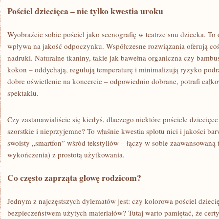
Pościel dziecięca – nie tylko kwestia uroku
Wyobraźcie sobie pościel jako scenografię w teatrze snu dziecka. To 
wpływa na jakość odpoczynku. Współczesne rozwiązania oferują coś
nadruki. Naturalne tkaniny, takie jak bawełna organiczna czy bambus
kokon – oddychają, regulują temperaturę i minimalizują ryzyko podra
dobre oświetlenie na koncercie – odpowiednio dobrane, potrafi całk
spektaklu.
Czy zastanawialiście się kiedyś, dlaczego niektóre pościele dziecięce 
szorstkie i nieprzyjemne? To właśnie kwestia splotu nici i jakości ba
swoisty „smartfon” wśród tekstyliów – łączy w sobie zaawansowaną t
wykończenia) z prostotą użytkowania.
Co często zaprząta głowę rodzicom?
Jednym z najczęstszych dylematów jest: czy kolorowa pościel dziecię
bezpieczeństwem użytych materiałów? Tutaj warto pamiętać, że cert