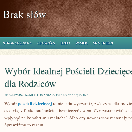
Brak słów
STRONA GŁÓWNA
CHORZÓW
DZEM
RYSIEK
SPIS TREŚCI
Wybór Idealnej Pościeli Dziecięc
dla Rodziców
WYBÓR
MOŻLIWOŚĆ KOMENTOWANIA
ZOSTAŁA WYŁĄCZONA
IDEALNEJ
pościeli dziecięcej
Wybór
to nie lada wyzwanie, zwłaszcza dla rodzi
POŚCIELI
DZIECIĘCEJ:
estetykę z funkcjonalnością i bezpieczeństwem. Czy zastanawialiście 
PRZEWODNIK
DLA
wpłynąć na komfort snu malucha? Albo czy nowoczesne materiały na
RODZICÓW
Sprawdźmy to razem.