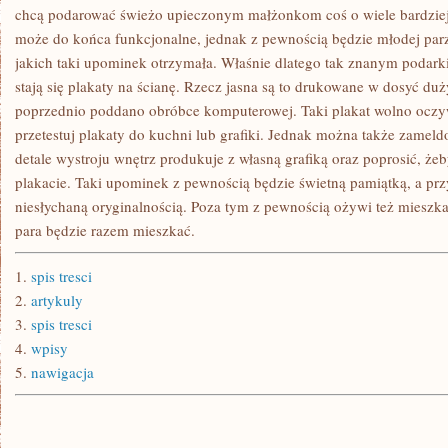
W
chcą podarować świeżo upieczonym małżonkom coś o wiele bardziej o
NASTOLETNIM
może do końca funkcjonalne, jednak z pewnością będzie młodej par
WIEKU
jakich taki upominek otrzymała. Właśnie dlatego tak znanym podar
stają się plakaty na ścianę. Rzecz jasna są to drukowane w dosyć duż
poprzednio poddano obróbce komputerowej. Taki plakat wolno oczy
przetestuj plakaty do kuchni lub grafiki. Jednak można także zameldo
detale wystroju wnętrz produkuje z własną grafiką oraz poprosić, żeb
plakacie. Taki upominek z pewnością będzie świetną pamiątką, a prz
niesłychaną oryginalnością. Poza tym z pewnością ożywi też mieszka
para będzie razem mieszkać.
1.
spis tresci
2.
artykuly
3.
spis tresci
4.
wpisy
5.
nawigacja