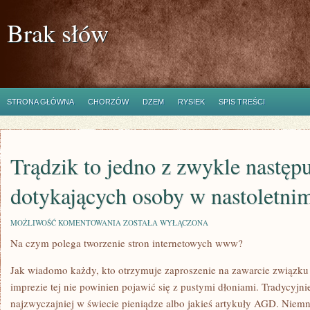
Brak słów
STRONA GŁÓWNA
CHORZÓW
DZEM
RYSIEK
SPIS TREŚCI
Trądzik to jedno z zwykle następ
dotykających osoby w nastoletni
TRĄDZIK
MOŻLIWOŚĆ KOMENTOWANIA
ZOSTAŁA WYŁĄCZONA
TO
Na czym polega tworzenie stron internetowych www?
JEDNO
Z
ZWYKLE
Jak wiadomo każdy, kto otrzymuje zaproszenie na zawarcie związku 
NASTĘPUJĄCYCH
UTRAPIEŃ
imprezie tej nie powinien pojawić się z pustymi dłoniami. Tradycyjni
DOTYKAJĄCYCH
najzwyczajniej w świecie pieniądze albo jakieś artykuły AGD. Niemni
OSOBY