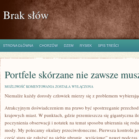
Brak słów
STRONA GŁÓWNA
CHORZÓW
DZEM
RYSIEK
SPIS TREŚCI
Portfele skórzane nie zawsze mus
PORTFELE
MOŻLIWOŚĆ KOMENTOWANIA
ZOSTAŁA WYŁĄCZONA
SKÓRZANE
Niemalże każdy dorosły człowiek mierzy się z problemem wybierają
NIE
ZAWSZE
MUSZĄ
Atrakcyjnym doświadczeniem ma prawo być spostrzeganie przechodn
BYĆ
DROGIE
krajowych miast. W punktach, gdzie przemieszcza się gigantyczna ilo
poczynienia obserwacji i notatek na temat sposobu ubierania się rod
mody. My polecamy okulary przeciwsłoneczne. Pierwsza kontrola jes
część stara się założyć na siebie ubranie „wyjściowe” nawet podczas 