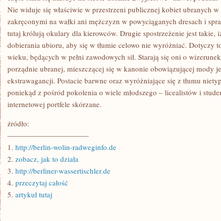
Nie widuje się właściwie w przestrzeni publicznej kobiet ubranych 
zakręconymi na wałki ani mężczyzn w powyciąganych dresach i spra
tutaj królują okulary dla kierowców. Drugie spostrzeżenie jest takie,
dobierania ubioru, aby się w tłumie celowo nie wyróżniać. Dotyczy 
wieku, będących w pełni zawodowych sił. Starają się oni o wizerunek
porządnie ubranej, mieszczącej się w kanonie obowiązującej mody j
ekstrawagancji. Postacie barwne oraz wyróżniające się z tłumu nie
poniekąd z pośród pokolenia o wiele młodszego – licealistów i stude
internetowej portfele skórzane.
źródło:
———————————
1.
http://berlin-wolin-radweginfo.de
2.
zobacz, jak to działa
3.
http://berliner-wassertischler.de
4.
przeczytaj całość
5.
artykuł tutaj