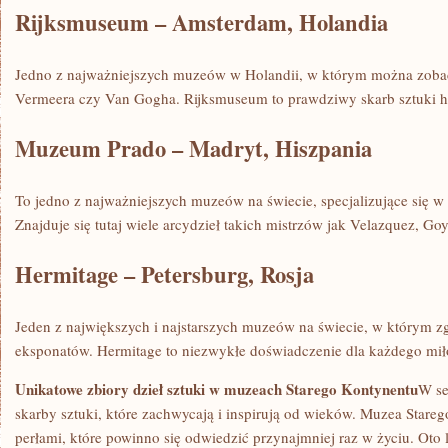
Rijksmuseum – Amsterdam, Holandia
Jedno z najważniejszych muzeów w Holandii, w⁣ którym⁢ można zobac
Vermeera czy Van⁣ Gogha. Rijksmuseum to prawdziwy skarb ⁤sztuki h
Muzeum Prado – ‍Madryt, ‍Hiszpania
To jedno‍ z najważniejszych muzeów na świecie, specjalizujące się w 
Znajduje się tutaj wiele arcydzieł takich mistrzów jak Velazquez, Go
Hermitage​ – Petersburg, Rosja
Jeden z największych i najstarszych muzeów na świecie, w⁣ którym 
‍eksponatów. Hermitage to niezwykłe doświadczenie ‌dla każdego ‍mił
Unikatowe zbiory dzieł sztuki w muzeach⁢ Starego Kontynentu
W se
skarby ​sztuki, które zachwycają i inspirują ⁤od wieków. Muzea Stare
perłami, które powinno się‍ odwiedzić ‍przynajmniej raz⁢ w życiu. Oto li