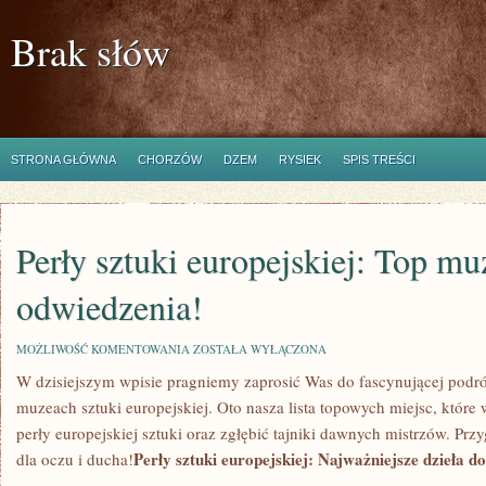
Brak słów
STRONA GŁÓWNA
CHORZÓW
DZEM
RYSIEK
SPIS TREŚCI
Perły sztuki europejskiej: Top mu
odwiedzenia!
PERŁY
MOŻLIWOŚĆ KOMENTOWANIA
ZOSTAŁA WYŁĄCZONA
SZTUKI
W dzisiejszym wpisie pragniemy‌ zaprosić Was ⁢do fascynującej podróż
EUROPEJSKIEJ:
TOP
muzeach sztuki europejskiej. ⁤Oto nasza lista topowych miejsc, które
MUZEA
DO
perły europejskiej sztuki oraz ‌zgłębić tajniki dawnych ⁣mistrzów.⁤ Prz
ODWIEDZENIA!
Perły sztuki⁣ europejskiej: Najważniejsze ⁣dzieła d
dla oczu ‌i ducha!