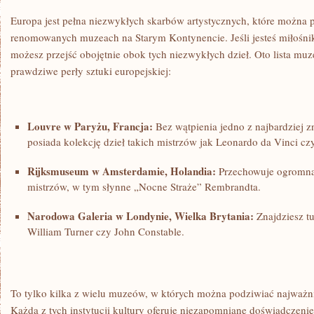
Europa ⁣jest pełna niezwykłych skarbów artystycznych, które można p
renomowanych ‍muzeach na Starym Kontynencie. Jeśli jesteś⁣ miłośnik
możesz przejść obojętnie obok tych niezwykłych dzieł. Oto lista mu
prawdziwe perły sztuki europejskiej:
Louvre w Paryżu, Francja:
Bez wątpienia jedno ⁣z najbardziej z
posiada kolekcję⁣ dzieł takich mistrzów jak Leonardo‍ da Vinci cz
Rijksmuseum w Amsterdamie, Holandia:
Przechowuje ogromną 
mistrzów,⁢ w tym słynne „Nocne Straże” Rembrandta.
Narodowa Galeria w Londynie, Wielka Brytania:
Znajdziesz tu
William Turner czy John ‍Constable.
To tylko kilka ‍z⁢ wielu muzeów, w których można podziwiać najważnie
Każda ‍z tych instytucji kultury‌ oferuje‌ niezapomniane⁢ doświadczenie