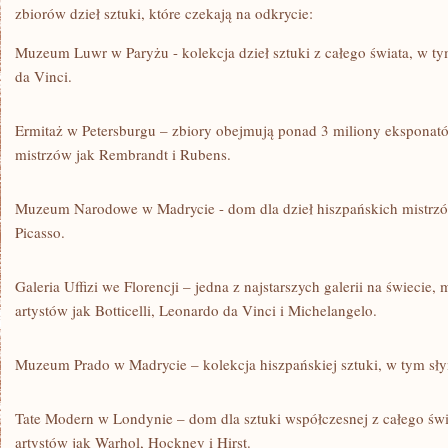
zbiorów dzieł sztuki,​ które ⁢czekają na odkrycie:
Muzeum Luwr w Paryżu -​ kolekcja⁢ dzieł‌ sztuki z całego świata, w​ 
da Vinci.
Ermitaż w Petersburgu – zbiory obejmują⁤ ponad 3 miliony eksponató
mistrzów ⁣jak​ Rembrandt ⁣i⁤ Rubens.
Muzeum Narodowe w ​Madrycie -​ dom dla dzieł ‌hiszpańskich mistrzó
Picasso.
Galeria Uffizi we Florencji – jedna z najstarszych galerii na świecie, 
artystów ‍jak Botticelli, Leonardo da Vinci i Michelangelo.
Muzeum Prado w Madrycie – kolekcja hiszpańskiej sztuki,‍ w tym⁢ s
Tate Modern w Londynie – dom dla sztuki współczesnej z całego świa
artystów jak⁣ Warhol, Hockney i Hirst.