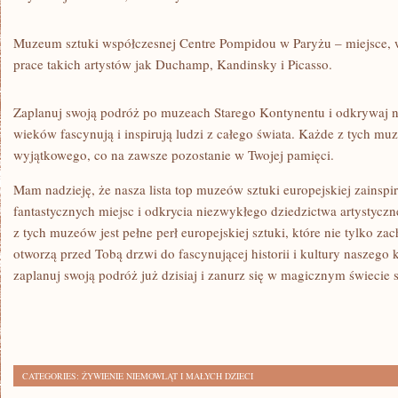
Muzeum sztuki współczesnej ⁢Centre Pompidou w​ Paryżu – miejsce,
prace ​takich artystów ⁤jak Duchamp, Kandinsky i Picasso.
Zaplanuj swoją⁢ podróż po muzeach Starego Kontynentu i odkrywaj‍ ni
wieków fascynują‌ i inspirują ⁣ludzi z całego świata. Każde z tych 
wyjątkowego, co na zawsze‌ pozostanie w Twojej⁤ pamięci. ⁢
Mam nadzieję, ⁣że nasza lista top muzeów sztuki europejskiej zainsp
fantastycznych miejsc i odkrycia niezwykłego dziedzictwa artystycz
z ⁢tych​ muzeów jest pełne perł‍ europejskiej ⁣sztuki, które ⁣nie tylko 
otworzą przed Tobą drzwi do fascynującej historii i ⁣kultury naszego k
‌zaplanuj swoją podróż już dzisiaj i zanurz się w magicznym świecie s
CATEGORIES:
ŻYWIENIE NIEMOWLĄT I MAŁYCH DZIECI