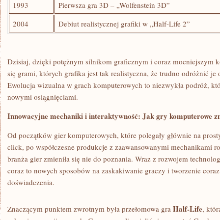
1993
Pierwsza ‍gra 3D‍ – „Wolfenstein 3D”
2004
Debiut realistycznej grafiki ‌w „Half-Life 2”
Dzisiaj, dzięki potężnym silnikom ‌graficznym i coraz mocniejszy
się grami, których grafika jest tak⁣ realistyczna, że trudno odróżnić j
Ewolucja wizualna w grach komputerowych​ to niezwykła podróż, która
nowymi osiągnięciami.
Innowacyjne mechaniki i​ interaktywność: ⁤Jak gry komputerowe zm
Od ‍początków gier komputerowych, które ⁢polegały ​głównie na prosty
click, po współczesne produkcje z zaawansowanymi mechanikami rozgr
branża gier ‍zmieniła się nie ⁣do poznania. Wraz z rozwojem technolo
⁣coraz‌ to‍ nowych sposobów na zaskakiwanie graczy ⁢i tworzenie cora
doświadczenia.
Half-Life
Znaczącym punktem zwrotnym była przełomowa‌ gra
, któ