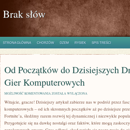
Brak słów
STRONA GŁÓWNA
CHORZÓW
DZEM
RYSIEK
SPIS TREŚCI
Od Początków do Dzisiejszych Dn
Gier Komputerowych
OD
MOŻLIWOŚĆ KOMENTOWANIA
ZOSTAŁA WYŁĄCZONA
POCZĄTKÓW
Witajcie, gracze!​ Dzisiejszy artykuł zabierze nas w podróż przez fascyn
DO
DZISIEJSZYCH
komputerowych – od ich skromnych​ początków aż‌ po dzisiejsze pr
DNI:
HISTORIA
Fortnite’a, śledźmy razem rozwój ​tej‍ dynamicznej i niezwykle popula
GIER
Przygotujcie się na dawkę nostalgi oraz faktów, ‌które ​mogą zaskoczy
KOMPUTEROWYCH
zapalczywych​ graczy. Czas odkryć, skąd wzięła ‍się nasza ⁤pasja ‌do 