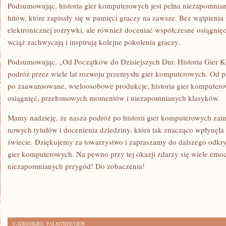
Podsumowując, historia gier‌ komputerowych jest ‍pełna niezapomnia
hitów, które zapisały się w⁣ pamięci ‌graczy na‍ zawsze. ⁣Bez ⁤wątpieni
elektronicznej rozrywki, ⁢ale również doceniać współczesne osiągnię
wciąż zachwycają i inspirują kolejne pokolenia graczy.
Podsumowując, „Od Początków do ‍Dzisiejszych Dni: Historia Gier 
podróż przez wiele‌ lat rozwoju ‌przemysłu gier komputerowych. ⁣Od 
po zaawansowane, wieloosobowe produkcje, historia gier komputero
osiągnięć, przełomowych ⁣momentów‌ i⁤ niezapomnianych klasyków.
Mamy nadzieję, że nasza podróż po ‌historii gier komputerowych zai
⁢nowych tytułów i docenienia dziedziny, która tak znacząco⁤ wpłynęła na
świecie. ​Dziękujemy za towarzystwo ‌i zapraszamy do dalszego odkr
gier komputerowych. Na pewno przy tej okazji ‍zdarzy się wiele emo
⁣niezapomnianych przygód! Do⁤ zobaczenia!
CATEGORIES:
PALMTREEVIEW