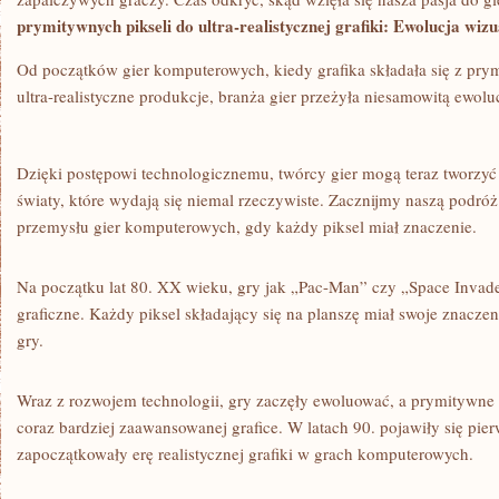
prymitywnych pikseli ​do⁢ ultra-realistycznej ‍grafiki: Ewolucja w
Od⁣ początków gier komputerowych, kiedy grafika składała się z prym
⁤ultra-realistyczne produkcje, ⁤branża gier przeżyła niesamowitą ewoluc
Dzięki postępowi technologicznemu, twórcy gier mogą teraz tworzyć
światy, które wydają się niemal ⁤rzeczywiste. ⁣Zacznijmy ⁢naszą podró
przemysłu gier komputerowych, gdy każdy piksel miał‍ znaczenie.
Na⁣ początku ‍lat 80. XX wieku, gry jak „Pac-Man” czy „Space Invade
graficzne.‍ Każdy piksel składający ⁣się na planszę miał swoje znaczen
gry.
Wraz⁢ z rozwojem technologii, gry zaczęły ewoluować, ​a prymitywne⁣ pi
coraz bardziej zaawansowanej grafice. W latach 90. pojawiły⁣ się pie
zapoczątkowały erę⁤ realistycznej grafiki w grach ‌komputerowych.