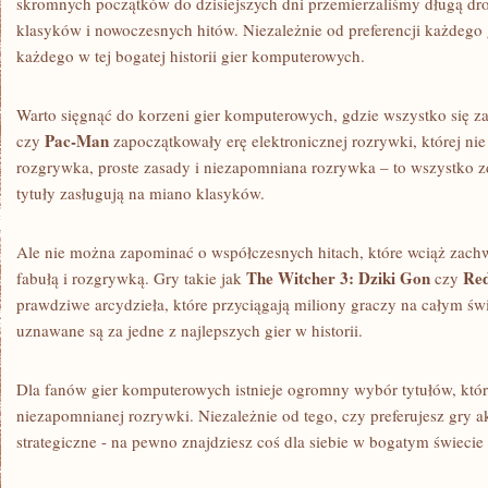
skromnych początków⁢ do dzisiejszych ​dni przemierzaliśmy​ długą ​d
klasyków ‍i nowoczesnych hitów. Niezależnie od preferencji każdego ⁤gr
każdego w tej bogatej historii gier komputerowych.
Warto sięgnąć do korzeni gier⁤ komputerowych, gdzie wszystko ⁣się ⁤z
Pac-Man
czy
zapoczątkowały erę elektronicznej rozrywki,‌ której n
⁣rozgrywka, proste zasady i niezapomniana ​rozrywka – to wszystko z
tytuły zasługują ⁣na miano ‍klasyków.
Ale nie można zapominać o ‍współczesnych hitach, które wciąż zachwy
The⁢ Witcher‍ 3: Dziki ‍Gon
Red
fabułą i rozgrywką.‌ Gry takie jak
czy
⁣prawdziwe ‌arcydzieła, które ⁢przyciągają miliony ‍graczy⁤ na⁢ całym 
uznawane są​ za‌ jedne ⁤z ‌najlepszych gier w ⁢historii.
Dla fanów gier ⁤komputerowych istnieje ogromny wybór tytułów, kt
niezapomnianej rozrywki. Niezależnie od tego, ⁢czy preferujesz gry a
⁣strategiczne -⁣ na pewno znajdziesz coś dla siebie​ w bogatym świeci