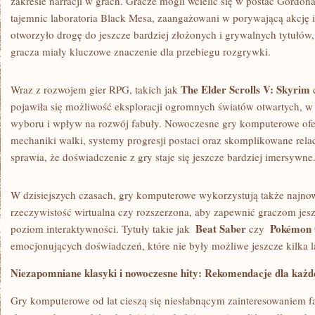
zakresie narracji w‌ grach. ⁤Gracze mogli wcielić się w postać Gordon
tajemnic⁢ laboratoria Black ​Mesa,‍ zaangażowani⁣ w porywającą akcję 
⁣otworzyło drogę do jeszcze bardziej złożonych i⁢ grywalnych tytułów,
gracza miały kluczowe znaczenie dla ‍przebiegu‌ rozgrywki.
The Elder Scrolls ⁢V: Skyrim
Wraz z⁤ rozwojem gier RPG, takich jak
pojawiła się możliwość eksploracji ogromnych światów otwartych, w k
wyboru⁤ i wpływ⁢ na rozwój⁣ fabuły.‌ Nowoczesne gry komputerowe of
mechaniki ⁣walki, systemy progresji ⁣postaci oraz skomplikowane⁤ rel
sprawia, że doświadczenie ⁣z ‍gry staje się jeszcze⁤ bardziej imersywne
W⁣ dzisiejszych czasach, gry komputerowe wykorzystują także najnows
rzeczywistość wirtualna czy rozszerzona, aby zapewnić graczom⁣ je
Beat⁣ Saber
Pokémon⁣
poziom interaktywności. ⁣Tytuły takie ‍jak ‌
czy ​
emocjonujących doświadczeń, które nie⁢ były ‌możliwe​ jeszcze kilka l
Niezapomniane klasyki ‍i nowoczesne ⁢hity: Rekomendacje dla‌ ka
Gry komputerowe od lat cieszą się‌ niesłabnącym zainteresowaniem f