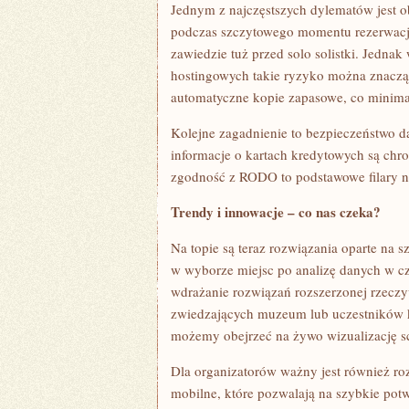
Jednym z najczęstszych dylematów jest o
podczas szczytowego momentu rezerwacji
zawiedzie tuż przed solo solistki. Jedna
hostingowych takie ryzyko można znacząc
automatyczne kopie zapasowe, co minimal
Kolejne zagadnienie to bezpieczeństwo d
informacje o kartach kredytowych są chr
zgodność z RODO to podstawowe filary no
Trendy i innowacje – co nas czeka?
Na topie są teraz rozwiązania oparte na s
w wyborze miejsc po analizę danych w cza
wdrażanie rozwiązań rozszerzonej rzecz
zwiedzających muzeum lub uczestników 
możemy obejrzeć na żywo wizualizację sc
Dla organizatorów ważny jest również ro
mobilne, które pozwalają na szybkie potw