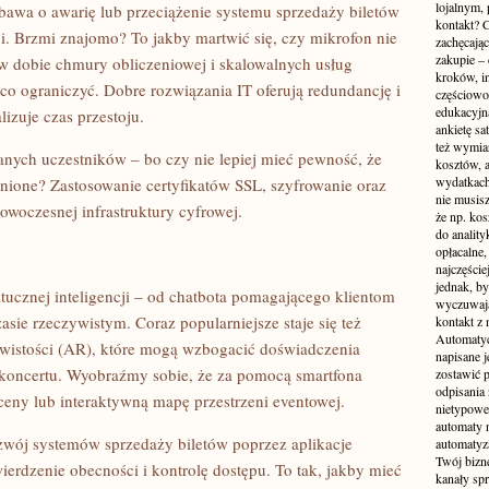
lojalnym,
bawa o awarię lub przeciążenie systemu sprzedaży biletów
kontakt? C
. Brzmi znajomo? To jakby martwić się, czy mikrofon nie
zachęcając
zakupie – 
k w dobie chmury obliczeniowej i skalowalnych usług
kroków, i
o ograniczyć. Dobre rozwiązania IT oferują redundancję i
częściowo
edukacyjn
izuje czas przestoju.
ankietę sa
też wymiar
anych uczestników – bo czy nie lepiej mieć pewność, że
kosztów, 
wydatkach
onione? Zastosowanie certyfikatów SSL, szyfrowanie oraz
nie musisz
woczesnej infrastruktury cyfrowej.
że np. kos
do anality
opłacalne,
najczęści
jednak, by
ztucznej inteligencji – od chatbota pomagającego klientom
wyczuwają
sie rzeczywistym. Coraz popularniejsze staje się też
kontakt z
Automatyc
ywistości (AR), które mogą wzbogacić doświadczenia
napisane j
koncertu. Wyobraźmy sobie, że za pomocą smartfona
zostawić 
odpisania
eny lub interaktywną mapę przestrzeni eventowej.
nietypowe
automaty n
zwój systemów sprzedaży biletów poprzez aplikacje
automatyza
Twój bizn
ierdzenie obecności i kontrolę dostępu. To tak, jakby mieć
kanały spr