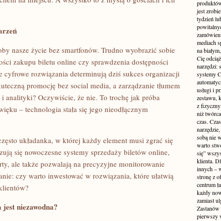
produktów
jest zrobi
tydzień lu
powitalny
arzeń
zamówieni
mediach s
oby nasze życie bez smartfonów. Trudno wyobrazić sobie
na białym,
Cię odcią
ści zakupu biletu online czy sprawdzenia dostępności
narzędzi:
ie cyfrowe rozwiązania determinują dziś sukces organizacji
systemy CR
automatycz
uteczną promocję bez social media, a zarządzanie tłumem
usługi i p
 analityki? Oczywiście, że nie. To trochę jak próba
zestawu, 
z fizyczn
ięku – technologia stała się jego nieodłącznym
niż twórc
czas. Cza
narzędzie,
sobą nie 
zęsto układanka, w której każdy element musi zgrać się
warto stwo
zują się nowoczesne systemy sprzedaży biletów online,
się” wszys
klienta. 
erty, ale także pozwalają na precyzyjne monitorowanie
innych – 
ytanie: czy warto inwestować w rozwiązania, które ułatwią
stronę z o
centrum ła
klientów?
każdy now
zamiast ul
 jest niezawodna?
Zastanów s
pierwszy w