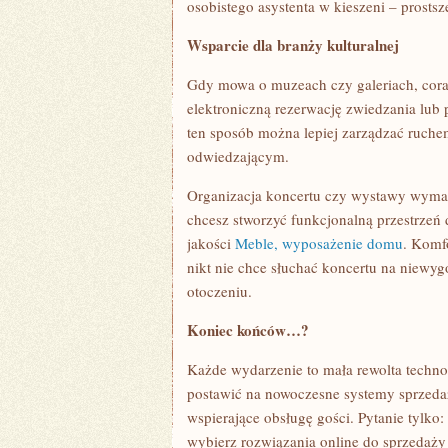
osobistego asystenta w kieszeni – prostsz
Wsparcie dla branży kulturalnej
Gdy mowa o muzeach czy galeriach, coraz
elektroniczną rezerwację zwiedzania lub
ten sposób można lepiej zarządzać ruch
odwiedzającym.
Organizacja koncertu czy wystawy wymag
chcesz stworzyć funkcjonalną przestrzeń
jakości
Meble, wyposażenie domu
. Komf
nikt nie chce słuchać koncertu na niew
otoczeniu.
Koniec końców…?
Każde wydarzenie to mała rewolta techno
postawić na nowoczesne systemy sprzeda
wspierające obsługę gości. Pytanie tylko: 
wybierz rozwiązania online do sprzedaży