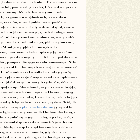
, budowanie relacji z klientami. Pierwszym krokiem
enie listy powtarzalnych zadań, które wykonujesz co
b co miesiąc. Może to być wysyłanie maili
ch, przypomnień o płatnościach, potwierdzeń
a, raportów, a nawet publikowanie postów w
połecznościowych. Kiedy widzisz taką listę czarno
 od razu łatwiej zauważyć, gdzie technologia może
żyć. W dzisiejszym świecie istnieje ogromny wybór
 systemy do e-mail marketingu, platformy kursowe,
M, integracje płatności, narzędzia do
nego wystawiania faktur, aplikacje łączące różne
rzekazujące dane między nimi. Kluczem jest dobranie
który pasuje do Twojego modelu biznesowego. Sklep
ymi produktami będzie potrzebował innych rozwiązań
a kursów online czy konsultant sprzedający swój
sem opłaca się zapłacić więcej za jedno kompleksowe
 niż łatać dziesięć darmowych systemów, które ze
współpracują. Aby automatyzacja naprawdę działała,
rzyć jedno centralne miejsce, w którym „zbiegają
tkie procesy: sprzedaż, komunikacja, treści, obsługa
Dla jednych będzie to rozbudowany system CRM, dla
wielofunkcyjna
platforma tematyczna
łącząca sklep,
fertą, kursy i bazę wiedzy dla klientów. Bez takiego
two pogubić się w gąszczu integracji i logowań, a
y element staje się dodatkowym źródłem chaosu
gi. Następny etap to projektowanie ścieżki klienta.
ię, co dzieje się od momentu, gdy ktoś po raz
chodzi na Twoją stronę, aż do chwili, gdy staje się