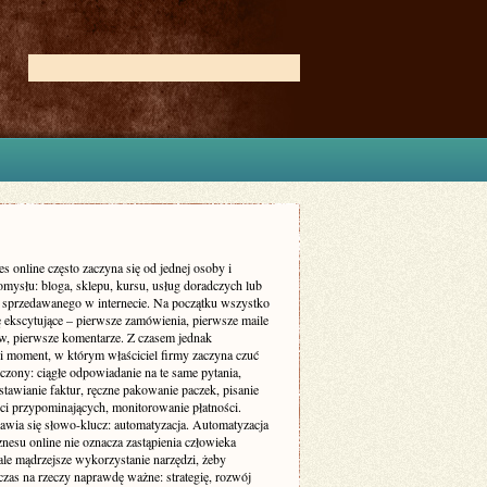
s online często zaczyna się od jednej osoby i
omysłu: bloga, sklepu, kursu, usług doradczych lub
a sprzedawanego w internecie. Na początku wszystko
ę ekscytujące – pierwsze zamówienia, pierwsze maile
ów, pierwsze komentarze. Z czasem jednak
i moment, w którym właściciel firmy zaczyna czuć
oczony: ciągłe odpowiadanie na te same pytania,
tawianie faktur, ręczne pakowanie paczek, pisanie
i przypominających, monitorowanie płatności.
awia się słowo-klucz: automatyzacja. Automatyzacja
nesu online nie oznacza zastąpienia człowieka
ale mądrzejsze wykorzystanie narzędzi, żeby
czas na rzeczy naprawdę ważne: strategię, rozwój