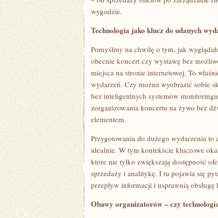
DOMU?
wygodzie.
Technologia jako klucz do udanych wyd
Pomyślmy na chwilę o tym, jak wyglądał
obecnie koncert czy wystawę bez możliwo
miejsca na stronie internetowej. To właśn
wydarzeń. Czy można wyobrazić sobie sk
bez inteligentnych systemów monitoringu i
zorganizowania koncertu na żywo bez dźw
elementem.
Przygotowania do dużego wydarzenia to c
idealnie. W tym kontekście kluczowe oka
które nie tylko zwiększają dostępność of
sprzedaży i analitykę. I tu pojawia się p
przepływ informacji i usprawnią obsługę 
Obawy organizatorów – czy technologia