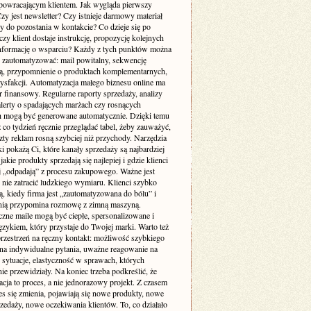
 powracającym klientem. Jak wygląda pierwszy
zy jest newsletter? Czy istnieje darmowy materiał
y do pozostania w kontakcie? Co dzieje się po
czy klient dostaje instrukcję, propozycję kolejnych
nformację o wsparciu? Każdy z tych punktów można
 zautomatyzować: mail powitalny, sekwencję
ą, przypomnienie o produktach komplementarnych,
tysfakcji. Automatyzacja małego biznesu online ma
 finansowy. Regularne raporty sprzedaży, analizy
alerty o spadających marżach czy rosnących
 mogą być generowane automatycznie. Dzięki temu
 co tydzień ręcznie przeglądać tabel, żeby zauważyć,
zty reklam rosną szybciej niż przychody. Narzędzia
ki pokażą Ci, które kanały sprzedaży są najbardziej
 jakie produkty sprzedają się najlepiej i gdzie klienci
ej „odpadają” z procesu zakupowego. Ważne jest
 nie zatracić ludzkiego wymiaru. Klienci szybko
, kiedy firma jest „zautomatyzowana do bólu” i
 nią przypomina rozmowę z zimną maszyną.
zne maile mogą być ciepłe, spersonalizowane i
ęzykiem, który przystaje do Twojej marki. Warto też
przestrzeń na ręczny kontakt: możliwość szybkiego
 na indywidualne pytania, uważne reagowanie na
 sytuacje, elastyczność w sprawach, których
ie przewidziały. Na koniec trzeba podkreślić, że
cja to proces, a nie jednorazowy projekt. Z czasem
es się zmienia, pojawiają się nowe produkty, nowe
zedaży, nowe oczekiwania klientów. To, co działało