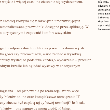
e wejście i więcej czasu na cieszenie się wydarzeniem.
rok temu,
miesięcy z
automatyza
nowe narzę
traktować 
 częściej korzysta się z rozwiązań umożliwiających
stopniowo 
najcenniej
 personalizowane przewodniki dostępne przez aplikację. W
budowanie 
em turystycznym i zapewnić komfort wszystkim
a też odpowiednich mebli i wyposażenia domu – jeśli
 dla gości czy pracowników, warto zadbać o wysokiej
ortowy wystrój to podstawa każdego wydarzenia – przecież
ygodnym krześle lub oglądać wystawy w chaotycznym
logiczna – od planowania po realizację. Warto więc
ży biletów online oraz kompleksowe rozwiązania IT
czy chcesz być częścią tej cyfrowej rewolucji? Jeśli tak,
 biletów – one naprawdę mogą zrobić różnicę.