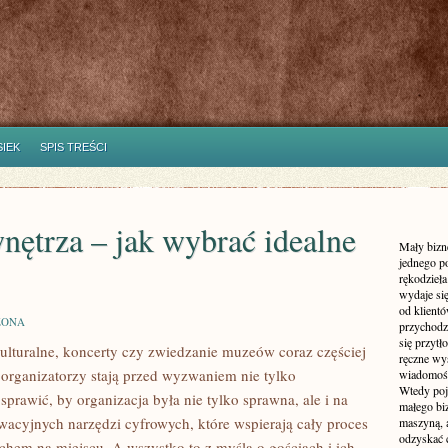
SIEK
SPIS TREŚCI
ętrza – jak wybrać idealne
Mały bizne
jednego p
rękodzieł
wydaje si
od klient
ZONA
przychodz
się przytł
ulturalne, koncerty czy zwiedzanie muzeów coraz częściej
ręczne wys
 organizatorzy stają przed wyzwaniem nie tylko
wiadomośc
Wtedy poj
sprawić, by organizacja była nie tylko sprawna, ale i na
małego biz
wacyjnych narzędzi cyfrowych, które wspierają cały proces
maszyną, 
odzyskać 
chem na miejscu. A wszystko to z myślą o gościach i ich