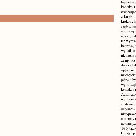
lojalnym,
kontakt? C
zachęcając
zakupie – 
kroków, i
częściowo
edukacyjn
ankietę sa
też wymiar
kosztów, 
wydatkach
nie musisz
że np. kos
do anality
opłacalne,
najczęści
jednak, by
wyczuwają
kontakt z
Automatyc
napisane j
zostawić 
odpisania
nietypowe
automaty n
automatyza
Twój bizn
kanały spr