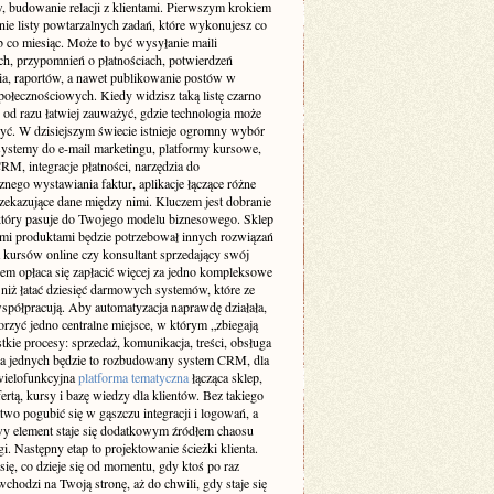
, budowanie relacji z klientami. Pierwszym krokiem
enie listy powtarzalnych zadań, które wykonujesz co
b co miesiąc. Może to być wysyłanie maili
ch, przypomnień o płatnościach, potwierdzeń
a, raportów, a nawet publikowanie postów w
połecznościowych. Kiedy widzisz taką listę czarno
 od razu łatwiej zauważyć, gdzie technologia może
żyć. W dzisiejszym świecie istnieje ogromny wybór
 systemy do e-mail marketingu, platformy kursowe,
M, integracje płatności, narzędzia do
nego wystawiania faktur, aplikacje łączące różne
rzekazujące dane między nimi. Kluczem jest dobranie
który pasuje do Twojego modelu biznesowego. Sklep
ymi produktami będzie potrzebował innych rozwiązań
a kursów online czy konsultant sprzedający swój
sem opłaca się zapłacić więcej za jedno kompleksowe
 niż łatać dziesięć darmowych systemów, które ze
współpracują. Aby automatyzacja naprawdę działała,
rzyć jedno centralne miejsce, w którym „zbiegają
tkie procesy: sprzedaż, komunikacja, treści, obsługa
Dla jednych będzie to rozbudowany system CRM, dla
wielofunkcyjna
platforma tematyczna
łącząca sklep,
fertą, kursy i bazę wiedzy dla klientów. Bez takiego
two pogubić się w gąszczu integracji i logowań, a
y element staje się dodatkowym źródłem chaosu
gi. Następny etap to projektowanie ścieżki klienta.
ię, co dzieje się od momentu, gdy ktoś po raz
chodzi na Twoją stronę, aż do chwili, gdy staje się