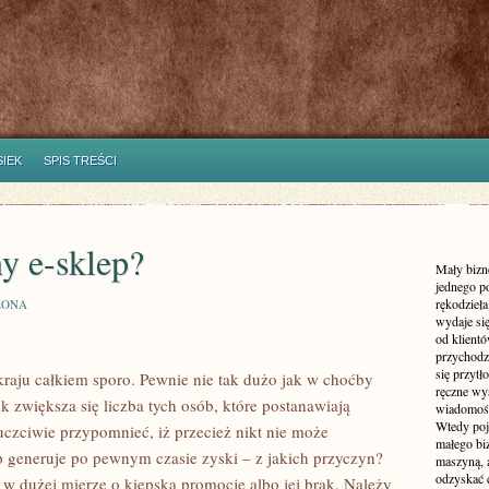
SIEK
SPIS TREŚCI
y e-sklep?
Mały bizne
jednego p
rękodzieł
ZONA
wydaje si
od klient
przychodz
się przytł
raju całkiem sporo. Pewnie nie tak dużo jak w choćby
ręczne wys
k zwiększa się liczba tych osób, które postanawiają
wiadomośc
Wtedy poj
uczciwie przypomnieć, iż przecież nikt nie może
małego biz
p generuje po pewnym czasie zyski – z jakich przyczyn?
maszyną, 
odzyskać 
 dużej mierze o kiepską promocję albo jej brak. Należy