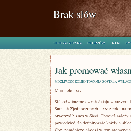
Brak słów
STRONA GŁÓWNA
CHORZÓW
DZEM
RY
Jak promować własn
JAK
MOŻLIWOŚĆ KOMENTOWANIA
ZOSTAŁA WYŁĄC
PROMOWAĆ
Mini notebook
WŁASNY
E-
SKLEP?
Sklepów internetowych działa w naszym k
Stanach Zjednoczonych, lecz z roku na ro
otworzyć biznes w Sieci. Chociaż należy 
powiedzieć, że definitywnie każdy e-skle
Cóż, zasadniczo chodzi w tym momencie w