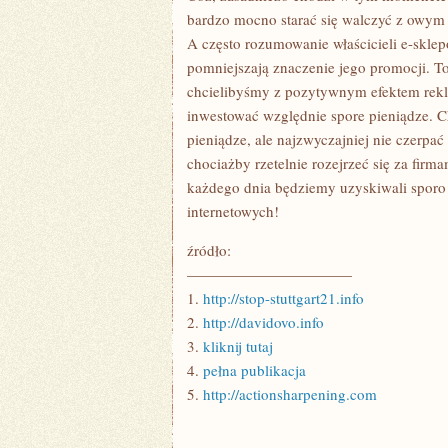
bardzo mocno starać się walczyć z owym
A często rozumowanie właścicieli e-sklepó
pomniejszają znaczenie jego promocji. To
chcielibyśmy z pozytywnym efektem rekl
inwestować względnie spore pieniądze.
pieniądze, ale najzwyczajniej nie czerpa
chociażby rzetelnie rozejrzeć się za fir
każdego dnia będziemy uzyskiwali sporo
internetowych!
źródło:
———————————
1.
http://stop-stuttgart21.info
2.
http://davidovo.info
3.
kliknij tutaj
4.
pełna publikacja
5.
http://actionsharpening.com