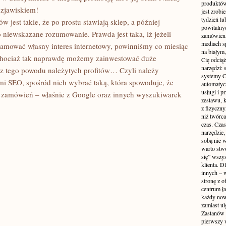
produktów
 zjawiskiem!
jest zrobi
tydzień lu
w jest takie, że po prostu stawiają sklep, a później
powitalny
 niewskazane rozumowanie. Prawda jest taka, iż jeżeli
zamówieni
mediach s
amować własny interes internetowy, powinniśmy co miesiąc
na białym,
 Chociaż tak naprawdę możemy zainwestować duże
Cię odcią
narzędzi:
ć z tego powodu należytych profitów… Czyli należy
systemy CR
mami SEO, spośród nich wybrać taką, która spowoduje, że
automatycz
usługi i p
 zamówień – właśnie z Google oraz innych wyszukiwarek
zestawu, 
z fizyczn
niż twórc
czas. Cza
narzędzie,
sobą nie 
warto stwo
się” wszys
klienta. 
innych – 
stronę z o
centrum ła
każdy now
zamiast ul
Zastanów s
pierwszy w