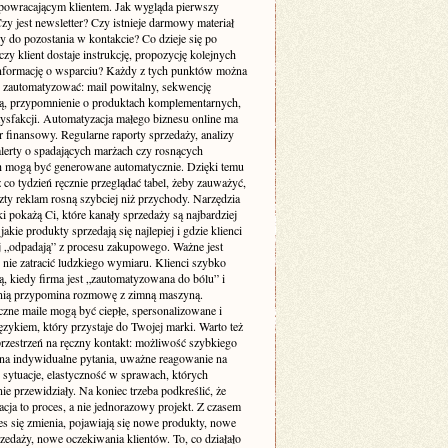
 powracającym klientem. Jak wygląda pierwszy
zy jest newsletter? Czy istnieje darmowy materiał
y do pozostania w kontakcie? Co dzieje się po
czy klient dostaje instrukcję, propozycję kolejnych
nformację o wsparciu? Każdy z tych punktów można
 zautomatyzować: mail powitalny, sekwencję
ą, przypomnienie o produktach komplementarnych,
tysfakcji. Automatyzacja małego biznesu online ma
 finansowy. Regularne raporty sprzedaży, analizy
alerty o spadających marżach czy rosnących
 mogą być generowane automatycznie. Dzięki temu
 co tydzień ręcznie przeglądać tabel, żeby zauważyć,
zty reklam rosną szybciej niż przychody. Narzędzia
ki pokażą Ci, które kanały sprzedaży są najbardziej
 jakie produkty sprzedają się najlepiej i gdzie klienci
ej „odpadają” z procesu zakupowego. Ważne jest
 nie zatracić ludzkiego wymiaru. Klienci szybko
, kiedy firma jest „zautomatyzowana do bólu” i
 nią przypomina rozmowę z zimną maszyną.
zne maile mogą być ciepłe, spersonalizowane i
ęzykiem, który przystaje do Twojej marki. Warto też
przestrzeń na ręczny kontakt: możliwość szybkiego
 na indywidualne pytania, uważne reagowanie na
 sytuacje, elastyczność w sprawach, których
ie przewidziały. Na koniec trzeba podkreślić, że
cja to proces, a nie jednorazowy projekt. Z czasem
es się zmienia, pojawiają się nowe produkty, nowe
zedaży, nowe oczekiwania klientów. To, co działało