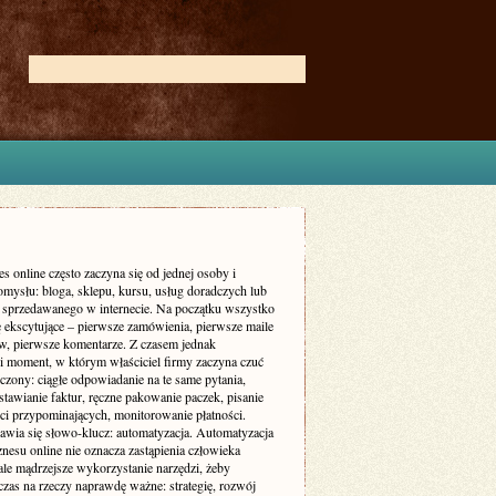
s online często zaczyna się od jednej osoby i
omysłu: bloga, sklepu, kursu, usług doradczych lub
a sprzedawanego w internecie. Na początku wszystko
ę ekscytujące – pierwsze zamówienia, pierwsze maile
ów, pierwsze komentarze. Z czasem jednak
i moment, w którym właściciel firmy zaczyna czuć
oczony: ciągłe odpowiadanie na te same pytania,
tawianie faktur, ręczne pakowanie paczek, pisanie
i przypominających, monitorowanie płatności.
awia się słowo-klucz: automatyzacja. Automatyzacja
nesu online nie oznacza zastąpienia człowieka
ale mądrzejsze wykorzystanie narzędzi, żeby
czas na rzeczy naprawdę ważne: strategię, rozwój