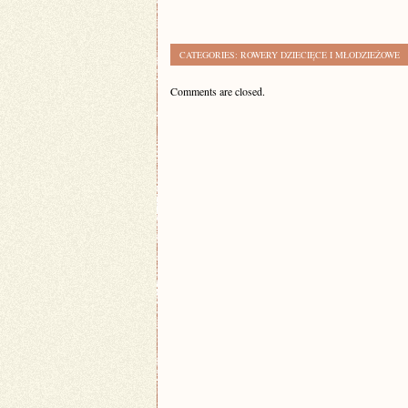
CATEGORIES:
ROWERY DZIECIĘCE I MŁODZIEŻOWE
Comments are closed.