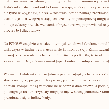
jest promowanie świadomego treningu w duchu: minimum wymówek
Kalistenika i street workout to forma rozwoju, w którym liczy się św
nie tylko w wyglądzie, ale też w postawie. Strona pomaga zrozumieć
ciała nie jest “łatwiejszą wersją” ćwiczeń, tylko pełnoprawną drogą 
buduje żelazny brzuch, wzmacnia obręcz barkową, poprawia zakresy 
progres był długofalowy.
Na PZKiSW znajdziesz wiedzę o tym, jak zbudować fundament pod 
wskoczysz w trudne figury, uczysz się kontroli pozycji. Zanim zaczni
poznajesz znaczenie mechaniki ruchu. Strona podkreśla, że to nie ilo
świadomość. Dzięki temu zamiast łapać kontuzje, budujesz mądrą sił
W świecie kalisteniki bardzo łatwo wpaść w pułapkę: chcieć wszyst
stawia na logikę progresji. Uczysz się, jak przechodzić od wersji
odmian. Pompki mogą zamienić się w pompki diamentowe, a podcią
podciągnięć archer. Przysiady mogą rosnąć w stronę jednonóż z kont
przeobrazić się w hollow body.