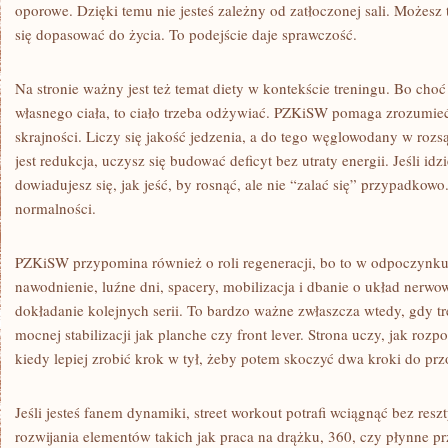
oporowe. Dzięki temu nie jesteś zależny od zatłoczonej sali. Możesz
się dopasować do życia. To podejście daje sprawczość.
Na stronie ważny jest też temat diety w kontekście treningu. Bo choć 
własnego ciała, to ciało trzeba odżywiać. PZKiSW pomaga zrozumie
skrajności. Liczy się jakość jedzenia, a do tego węglowodany w rozs
jest redukcja, uczysz się budować deficyt bez utraty energii. Jeśli id
dowiadujesz się, jak jeść, by rosnąć, ale nie “zalać się” przypadko
normalności.
PZKiSW przypomina również o roli regeneracji, bo to w odpoczynku 
nawodnienie, luźne dni, spacery, mobilizacja i dbanie o układ nerwow
dokładanie kolejnych serii. To bardzo ważne zwłaszcza wtedy, gdy 
mocnej stabilizacji jak planche czy front lever. Strona uczy, jak roz
kiedy lepiej zrobić krok w tył, żeby potem skoczyć dwa kroki do prz
Jeśli jesteś fanem dynamiki, street workout potrafi wciągnąć bez res
rozwijania elementów takich jak praca na drążku, 360, czy płynne p