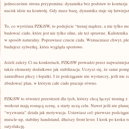
jednocześnie strona przypomina: dynamika bez podstaw to kontuzja 
nacisk idzie na kontrolę. Gdy masz bazę, dynamika staje się łatwiejsz
To, co wyróżnia PZKiSW, to podejście “trenuj mądrze, a nie tylko m
budować ciało, które jest nie tylko silne, ale też sprawne. Kalisteni
w sposób naturalny. Poprawiasz czucie ciała. Wzmacniasz chwyt, plec
budujesz sylwetkę, która wygląda sportowo.
Jeżeli zależy Ci na konkretach, PZKiSW prowadzi przez najważniejsz
także elementy dodatkowe jak stabilizacja. Uczysz się, że same pompk
zaniedbasz plecy i łopatki. I że podciąganie nie wystarczy, jeśli nie
zbudować plan, w którym całe ciało pracuje równo.
PZKiSW to również przestrzeń dla tych, którzy chcą łączyć trening z 
workout mają rosnącą scenę, a starty uczą celu. Nawet jeśli nie planu
“wyzwania” działa jak motywacja. Ustawiasz cel: pierwsze podciągni
muscle-up, stabilny handstand, dłuższy front lever. I krok po kroku r
satysfakcję.