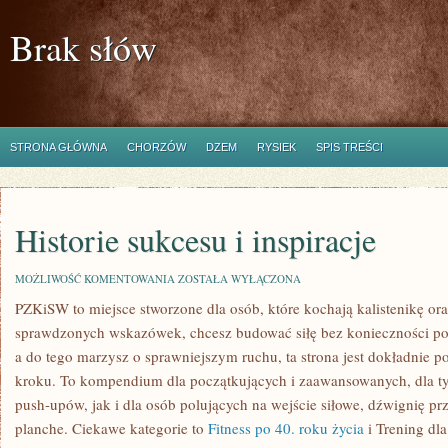
Brak słów
STRONA GŁÓWNA
CHORZÓW
DZEM
RYSIEK
SPIS TREŚCI
Historie sukcesu i inspiracje
HISTORIE
MOŻLIWOŚĆ KOMENTOWANIA
ZOSTAŁA WYŁĄCZONA
SUKCESU
PZKiSW to miejsce stworzone dla osób, które kochają kalistenikę oraz
I
INSPIRACJE
sprawdzonych wskazówek, chcesz budować siłę bez konieczności posi
a do tego marzysz o sprawniejszym ruchu, ta strona jest dokładnie p
kroku. To kompendium dla początkujących i zaawansowanych, dla tyc
push-upów, jak i dla osób polujących na wejście siłowe, dźwignię p
planche. Ciekawe kategorie to
Fitness po 40. roku życia
i Trening dl