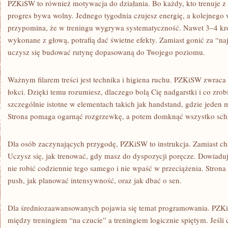
PZKiSW to również motywacja do działania. Bo każdy, kto trenuje z
progres bywa wolny. Jednego tygodnia czujesz energię, a kolejnego 
przypomina, że w treningu wygrywa systematyczność. Nawet 3–4 kró
wykonane z głową, potrafią dać świetne efekty. Zamiast gonić za “na
uczysz się budować rutynę dopasowaną do Twojego poziomu.
Ważnym filarem treści jest technika i higiena ruchu. PZKiSW zwraca
łokci. Dzięki temu rozumiesz, dlaczego bolą Cię nadgarstki i co zrob
szczególnie istotne w elementach takich jak handstand, gdzie jeden m
Strona pomaga ogarnąć rozgrzewkę, a potem domknąć wszystko sch
Dla osób zaczynających przygodę, PZKiSW to instrukcja. Zamiast cha
Uczysz się, jak trenować, gdy masz do dyspozycji poręcze. Dowiaduje
nie robić codziennie tego samego i nie wpaść w przeciążenia. Strona 
push, jak planować intensywność, oraz jak dbać o sen.
Dla średniozaawansowanych pojawia się temat programowania. PZK
między treningiem “na czucie” a treningiem logicznie spiętym. Jeśl