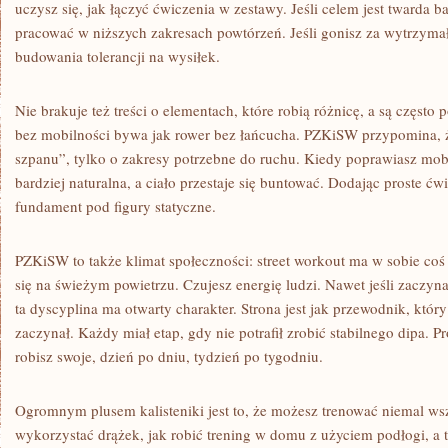
uczysz się, jak łączyć ćwiczenia w zestawy. Jeśli celem jest twarda ba
pracować w niższych zakresach powtórzeń. Jeśli gonisz za wytrzymał
budowania tolerancji na wysiłek.
Nie brakuje też treści o elementach, które robią różnicę, a są często
bez mobilności bywa jak rower bez łańcucha. PZKiSW przypomina, że
szpanu”, tylko o zakresy potrzebne do ruchu. Kiedy poprawiasz mobi
bardziej naturalna, a ciało przestaje się buntować. Dodając proste ćw
fundament pod figury statyczne.
PZKiSW to także klimat społeczności: street workout ma w sobie coś
się na świeżym powietrzu. Czujesz energię ludzi. Nawet jeśli zaczy
ta dyscyplina ma otwarty charakter. Strona jest jak przewodnik, któ
zaczynał. Każdy miał etap, gdy nie potrafił zrobić stabilnego dipa. 
robisz swoje, dzień po dniu, tydzień po tygodniu.
Ogromnym plusem kalisteniki jest to, że możesz trenować niemal w
wykorzystać drążek, jak robić trening w domu z użyciem podłogi, a