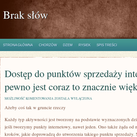
Brak słów
STRONA GŁÓWNA
CHORZÓW
DZEM
RYSIEK
SPIS TREŚCI
Dostęp do punktów sprzedaży int
pewno jest coraz to znacznie wię
DOSTĘP
MOŻLIWOŚĆ KOMENTOWANIA
ZOSTAŁA WYŁĄCZONA
DO
Ażeby coś tak w gruncie rzeczy
PUNKTÓW
SPRZEDAŻY
INTERNETOWYCH
Każdy typ aktywności jest tworzony na podstawie wyznaczonych dzi
NA
PEWNO
jeśli tworzymy punkty internetowy, nawet jeden. Ono także żąda od 
JEST
kroków, jakie doprowadzą do utworzenia takiego punktu sprzedaży. S
CORAZ