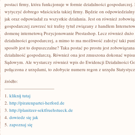
TO
postaci firmy, która funkcjonuje w formie działalności gospodarczej
ZNACZNIE
wytyczyć dobrego właściciela takiej firmy. Będzie on odpowiedzialn
WIĘKSZY
jak oraz odpowiadał za wszystkie działania. Jest on również zobowią
gospodarczej zawrzeć też trafny tytuł związany z handlem Internet
domenę internetową Pozycjonowanie Prestashop. Lecz również dużo o
działalności gospodarczej, a mimo to ma możliwość założyć taki pun
sposób jest to dopuszczalne? Taka postać po prostu jest zobowiązana
działalność gospodarczą. Również ona jest zmuszona dokonać wpis
Sądowym. Ale wystarczy również wpis do Ewidencji Działalności Go
połączona z urzędami, to zdobycie numeru regon z urzędu Statystyc
źródło:
———————————
1.
kliknij tutaj
2.
http://piratenpartei-herford.de
3.
http://planitzer-sektfruehstueck.de
4.
dowiedz się jak
5.
zapoznaj się