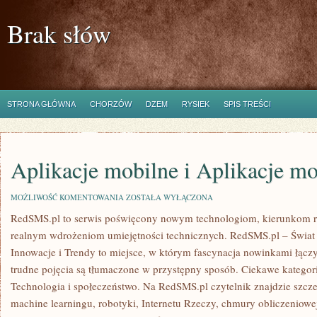
Brak słów
STRONA GŁÓWNA
CHORZÓW
DZEM
RYSIEK
SPIS TREŚCI
Aplikacje mobilne i Aplikacje mo
APLIKACJE
MOŻLIWOŚĆ KOMENTOWANIA
ZOSTAŁA WYŁĄCZONA
MOBILNE
RedSMS.pl to serwis poświęcony nowym technologiom, kierunkom ro
I
APLIKACJE
realnym wdrożeniom umiejętności technicznych. RedSMS.pl – Świat
MOBILNE
Innowacje i Trendy to miejsce, w którym fascynacja nowinkami łączy
trudne pojęcia są tłumaczone w przystępny sposób. Ciekawe kategor
Technologia i społeczeństwo. Na RedSMS.pl czytelnik znajdzie szcze
machine learningu, robotyki, Internetu Rzeczy, chmury obliczeniowe