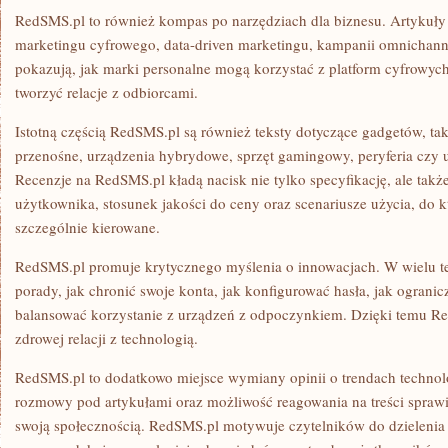
RedSMS.pl to również kompas po narzędziach dla biznesu. Artykuły
marketingu cyfrowego, data-driven marketingu, kampanii omnichanne
pokazują, jak marki personalne mogą korzystać z platform cyfrowych
tworzyć relacje z odbiorcami.
Istotną częścią RedSMS.pl są również teksty dotyczące gadgetów, ta
przenośne, urządzenia hybrydowe, sprzęt gamingowy, peryferia czy 
Recenzje na RedSMS.pl kładą nacisk nie tylko specyfikację, ale takż
użytkownika, stosunek jakości do ceny oraz scenariusze użycia, do k
szczególnie kierowane.
RedSMS.pl promuje krytycznego myślenia o innowacjach. W wielu te
porady, jak chronić swoje konta, jak konfigurować hasła, jak ogranic
balansować korzystanie z urządzeń z odpoczynkiem. Dzięki temu 
zdrowej relacji z technologią.
RedSMS.pl to dodatkowo miejsce wymiany opinii o trendach techno
rozmowy pod artykułami oraz możliwość reagowania na treści sprawia
swoją społecznością. RedSMS.pl motywuje czytelników do dzielenia 