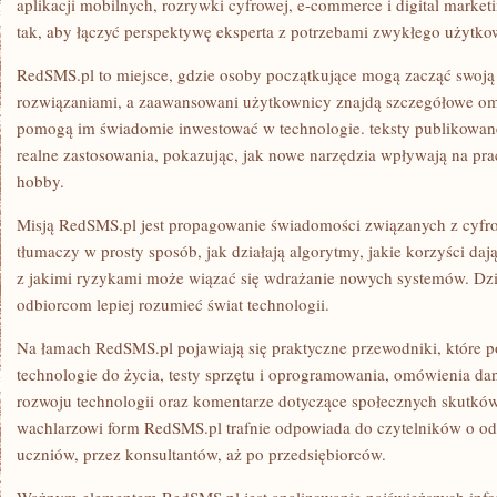
aplikacji mobilnych, rozrywki cyfrowej, e-commerce i digital market
tak, aby łączyć perspektywę eksperta z potrzebami zwykłego użytko
RedSMS.pl to miejsce, gdzie osoby początkujące mogą zacząć swoj
rozwiązaniami, a zaawansowani użytkownicy znajdą szczegółowe omó
pomogą im świadomie inwestować w technologie. teksty publikowan
realne zastosowania, pokazując, jak nowe narzędzia wpływają na pra
hobby.
Misją RedSMS.pl jest propagowanie świadomości związanych z cyfro
tłumaczy w prosty sposób, jak działają algorytmy, jakie korzyści da
z jakimi ryzykami może wiązać się wdrażanie nowych systemów. Dz
odbiorcom lepiej rozumieć świat technologii.
Na łamach RedSMS.pl pojawiają się praktyczne przewodniki, które 
technologie do życia, testy sprzętu i oprogramowania, omówienia d
rozwoju technologii oraz komentarze dotyczące społecznych skutków
wachlarzowi form RedSMS.pl trafnie odpowiada do czytelników o o
uczniów, przez konsultantów, aż po przedsiębiorców.