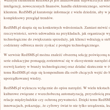
Ważnym elementem RedSMS.pl jest analizowanie najświeższych infor
inteligencji, nowoczesnych finansów, handlu elektronicznego, serwi
klientem. RedSMS.pl kuratoruje informacje z wielu dziedzin, aby w
kompleksowy przegląd trendów.
RedSMS.pl skupia się na konkretnych wdrożeniach. Zamiast mówić o
rzeczywistości, serwis udowadnia na przykładach, jak organizacje w
technologiczne do zwiększania sprzedaży, jak klienci wdrażają u sie
codzienny odbiorca może zyskać z postępu technologicznego.
W serwisie RedSMS.pl można znaleźć obszerną sekcję poświęconą n
serie edukacyjne pomagają zorientować się w ekosystemie narzędzi 
rozwój kariery w branży technologicznej oraz działać skutecznie w 
temu RedSMS.pl staje się kompendium dla osób chcących wejść do b
uporządkowanej wiedzy.
RedSMS.pl wykracza wyłącznie do opisu narzędzi. W wielu tekstach 
kulturowe związane z wszechobecną automatyzacją, przyszłością pr
relacje międzyludzkie czy ochroną prywatności. Dzięki temu RedSMS
innowacjach, pokazując, że cyfrowy świat to nie tylko urządzenia, le