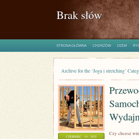
Brak słów
STRONA GŁÓWNA
CHORZÓW
DZEM
RY
Archive for the ‘Joga i stretching’ Cate
Przewo
Samoch
Wydajn
Czy chcesz wie
CZERWIEC - 14 - 2025