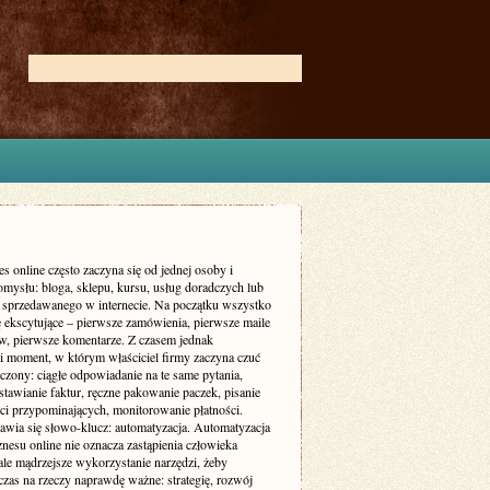
s online często zaczyna się od jednej osoby i
omysłu: bloga, sklepu, kursu, usług doradczych lub
a sprzedawanego w internecie. Na początku wszystko
ę ekscytujące – pierwsze zamówienia, pierwsze maile
ów, pierwsze komentarze. Z czasem jednak
i moment, w którym właściciel firmy zaczyna czuć
oczony: ciągłe odpowiadanie na te same pytania,
tawianie faktur, ręczne pakowanie paczek, pisanie
i przypominających, monitorowanie płatności.
awia się słowo-klucz: automatyzacja. Automatyzacja
nesu online nie oznacza zastąpienia człowieka
ale mądrzejsze wykorzystanie narzędzi, żeby
czas na rzeczy naprawdę ważne: strategię, rozwój