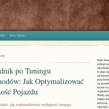
SIEK
SPIS TREŚCI
gory
Mały bizne
jednego p
dnik po Tuningu
rękodzieł
wydaje si
od klient
odów: Jak Optymalizować
przychodz
się przytł
ręczne wys
ość Pojazdu
wiadomośc
Wtedy poj
małego biz
maszyną, 
dzieć, jak zoptymalizować wydajność swojego
odzyskać 