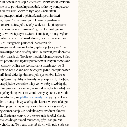
, budowanie relacji z klientami. Pierwszym krokiem
enie listy powtarzalnych zadań, które wykonujesz co
b co miesiąc. Może to być wysyłanie maili
ch, przypomnień o płatnościach, potwierdzeń
a, raportów, a nawet publikowanie postów w
połecznościowych. Kiedy widzisz taką listę czarno
 od razu łatwiej zauważyć, gdzie technologia może
żyć. W dzisiejszym świecie istnieje ogromny wybór
 systemy do e-mail marketingu, platformy kursowe,
M, integracje płatności, narzędzia do
nego wystawiania faktur, aplikacje łączące różne
rzekazujące dane między nimi. Kluczem jest dobranie
który pasuje do Twojego modelu biznesowego. Sklep
ymi produktami będzie potrzebował innych rozwiązań
a kursów online czy konsultant sprzedający swój
sem opłaca się zapłacić więcej za jedno kompleksowe
 niż łatać dziesięć darmowych systemów, które ze
współpracują. Aby automatyzacja naprawdę działała,
rzyć jedno centralne miejsce, w którym „zbiegają
tkie procesy: sprzedaż, komunikacja, treści, obsługa
Dla jednych będzie to rozbudowany system CRM, dla
wielofunkcyjna
platforma tematyczna
łącząca sklep,
fertą, kursy i bazę wiedzy dla klientów. Bez takiego
two pogubić się w gąszczu integracji i logowań, a
y element staje się dodatkowym źródłem chaosu
gi. Następny etap to projektowanie ścieżki klienta.
ię, co dzieje się od momentu, gdy ktoś po raz
chodzi na Twoją stronę, aż do chwili, gdy staje się