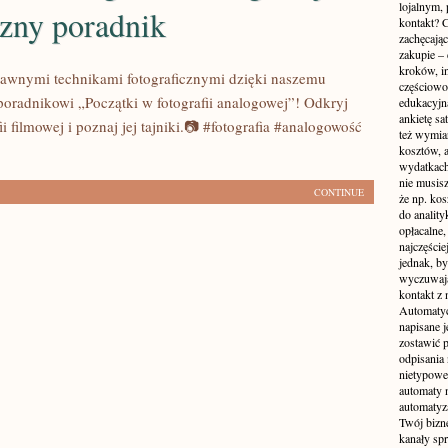
lojalnym,
czny poradnik
kontakt? C
zachęcając
zakupie – 
kroków, i
 dawnymi technikami fotograficznymi dzięki naszemu
częściowo
oradnikowi „Początki w fotografii analogowej”! Odkryj
edukacyjn
ankietę sa
ii filmowej i poznaj jej tajniki.📷 #fotografia #analogowość
też wymiar
kosztów, 
wydatkach
nie musisz
CONTINUE
że np. kos
do anality
opłacalne,
najczęści
jednak, by
wyczuwają
kontakt z
Automatyc
napisane j
zostawić 
odpisania
nietypowe
automaty n
automatyza
Twój bizn
kanały spr