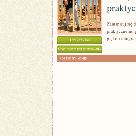
prakty
PO
KROKU
Zainspiruj się
praktycznemu p
piękno fotograf
LUTY - 17 - 2025
POCZĄTKI
MOŻLIWOŚĆ KOMENTOWANIA
W
ZOSTAŁA WYŁĄCZONA
POSTED BY ADMIN
FOTOGRAFII
ANALOGOWEJ:
PRAKTYCZNY
PORADNIK