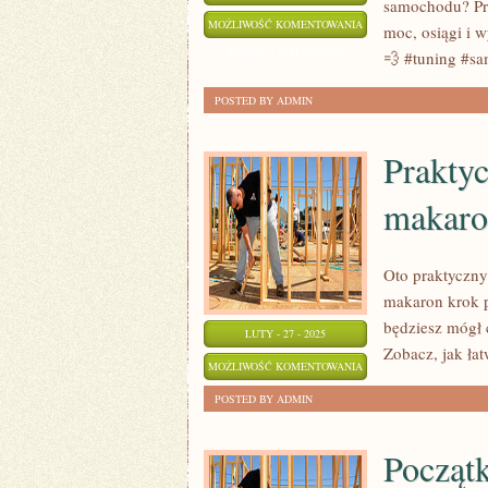
samochodu? Pr
PRZEWODNIK
MOŻLIWOŚĆ KOMENTOWANIA
moc, osiągi i 
PO
ZOSTAŁA WYŁĄCZONA
💨 #tuning #s
TUNINGU
POSTED BY ADMIN
SAMOCHODÓW:
JAK
Prakty
OPTYMALIZOWAĆ
WYDAJNOŚĆ
makaro
POJAZDU
Oto praktyczn
makaron krok 
będziesz mógł
LUTY - 27 - 2025
Zobacz, jak ł
PRAKTYCZNY
MOŻLIWOŚĆ KOMENTOWANIA
PRZEWODNIK:
ZOSTAŁA WYŁĄCZONA
POSTED BY ADMIN
DOMOWY
MAKARON
Początk
KROK