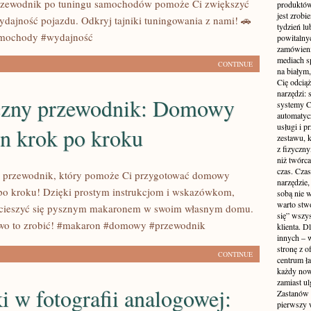
zewodnik po tuningu samochodów pomoże Ci zwiększyć
produktów
jest zrobi
wydajność pojazdu. Odkryj tajniki tuningowania z nami! 🚗
tydzień lu
amochody #wydajność
powitalny
zamówieni
mediach s
CONTINUE
na białym,
Cię odcią
narzędzi:
czny przewodnik: Domowy
systemy CR
automatycz
usługi i p
n krok po kroku
zestawu, 
z fizyczn
niż twórc
czas. Cza
y przewodnik, który pomoże Ci przygotować domowy
narzędzie,
po kroku! Dzięki prostym instrukcjom i wskazówkom,
sobą nie 
warto stwo
 cieszyć się pysznym makaronem w swoim własnym domu.
się” wszys
atwo to zrobić! #makaron #domowy #przewodnik
klienta. 
innych – 
stronę z o
CONTINUE
centrum ła
każdy now
zamiast ul
i w fotografii analogowej:
Zastanów s
pierwszy w