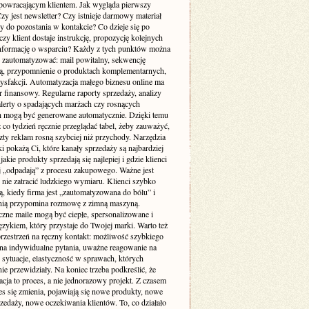
 powracającym klientem. Jak wygląda pierwszy
zy jest newsletter? Czy istnieje darmowy materiał
y do pozostania w kontakcie? Co dzieje się po
czy klient dostaje instrukcję, propozycję kolejnych
nformację o wsparciu? Każdy z tych punktów można
 zautomatyzować: mail powitalny, sekwencję
ą, przypomnienie o produktach komplementarnych,
tysfakcji. Automatyzacja małego biznesu online ma
 finansowy. Regularne raporty sprzedaży, analizy
alerty o spadających marżach czy rosnących
 mogą być generowane automatycznie. Dzięki temu
 co tydzień ręcznie przeglądać tabel, żeby zauważyć,
zty reklam rosną szybciej niż przychody. Narzędzia
ki pokażą Ci, które kanały sprzedaży są najbardziej
 jakie produkty sprzedają się najlepiej i gdzie klienci
ej „odpadają” z procesu zakupowego. Ważne jest
 nie zatracić ludzkiego wymiaru. Klienci szybko
, kiedy firma jest „zautomatyzowana do bólu” i
 nią przypomina rozmowę z zimną maszyną.
zne maile mogą być ciepłe, spersonalizowane i
ęzykiem, który przystaje do Twojej marki. Warto też
przestrzeń na ręczny kontakt: możliwość szybkiego
 na indywidualne pytania, uważne reagowanie na
 sytuacje, elastyczność w sprawach, których
ie przewidziały. Na koniec trzeba podkreślić, że
cja to proces, a nie jednorazowy projekt. Z czasem
es się zmienia, pojawiają się nowe produkty, nowe
zedaży, nowe oczekiwania klientów. To, co działało