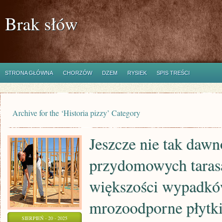
Brak słów
STRONA GŁÓWNA
CHORZÓW
DZEM
RYSIEK
SPIS TREŚCI
Archive for the ‘Historia pizzy’ Category
Jeszcze nie tak dawn
przydomowych taras
większości wypadk
mrozoodporne płytki
SIERPIEŃ - 20 - 2025