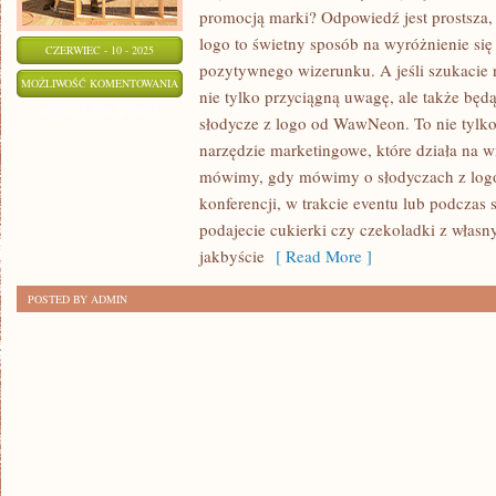
promocją marki? Odpowiedź jest prostsza, 
logo to świetny sposób na wyróżnienie się
CZERWIEC - 10 - 2025
pozytywnego wizerunku. A jeśli szukacie
SŁODYCZE
MOŻLIWOŚĆ KOMENTOWANIA
nie tylko przyciągną uwagę, ale także będ
Z
ZOSTAŁA WYŁĄCZONA
słodycze z logo od WawNeon. To nie tylko
LOGO:
narzędzie marketingowe, które działa na 
DOSKONAŁY
mówimy, gdy mówimy o słodyczach z logo
SPOSÓB
konferencji, w trakcie eventu lub podczas
NA
podajecie cukierki czy czekoladki z własn
PROMOCJĘ
jakbyście
[ Read More ]
TWOJEJ
POSTED BY ADMIN
MARKI