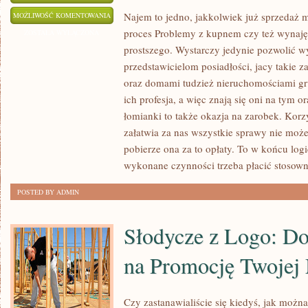
JESZCZE
Najem to jedno, jakkolwiek już sprzedaż 
MOŻLIWOŚĆ KOMENTOWANIA
proces Problemy z kupnem czy też wynaję
NIE
ZOSTAŁA WYŁĄCZONA
prostszego. Wystarczy jedynie pozwolić 
TAK
przedstawicielom posiadłości, jacy takie 
DAWNO
oraz domami tudzież nieruchomościami gr
NA
ich profesja, a więc znają się oni na tym o
PRZYDOMOWYCH
łomianki to także okazja na zarobek. Korzy
TARASACH
załatwia za nas wszystkie sprawy nie moż
UKŁADANO
pobierze ona za to opłaty. To w końcu logi
W
wykonane czynności trzeba płacić stosown
WIĘKSZOŚCI
WYPADKÓW
POSTED BY ADMIN
MROZOODPORNE
PŁYTKI
Słodycze z Logo: D
CERAMICZNE
na Promocję Twojej
Czy zastanawialiście się kiedyś, jak możn