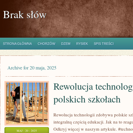
Brak słów
STRONA GŁÓWNA
CHORZÓW
DZEM
RYSIEK
SPIS TREŚCI
Archive for 20 maja, 2025
Rewolucja technolog
polskich szkołach
Rewolucja technologii zdobywa polskie szk
integralną częścią edukacji. Jak na to reag
Odkryj więcej w naszym artykule. #techno
MAJ - 20 - 2025