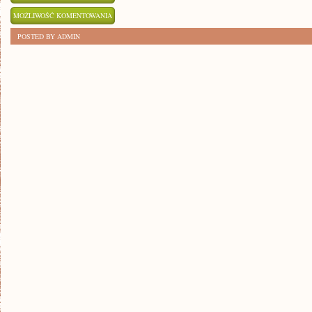
REWOLUCJA
MOŻLIWOŚĆ KOMENTOWANIA
TECHNOLOGII:
ZOSTAŁA WYŁĄCZONA
POSTED BY ADMIN
ROBOTYKA
W
POLSKICH
SZKOŁACH